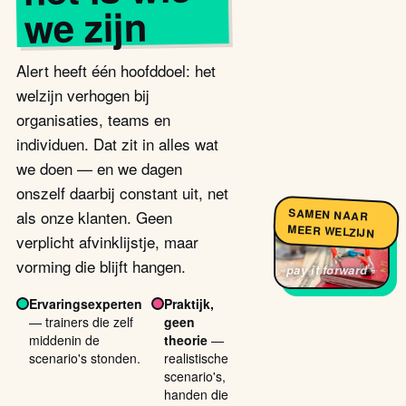
we zijn
Alert heeft één hoofddoel: het
welzijn verhogen bij
organisaties, teams en
individuen. Dat zit in alles wat
we doen — en we dagen
onszelf daarbij constant uit, net
SAMEN NAAR
als onze klanten. Geen
MEER WELZIJN
verplicht afvinklijstje, maar
vorming die blijft hangen.
pay it forward
Ervaringsexperten
Praktijk,
— trainers die zelf
geen
middenin de
theorie
—
scenario's stonden.
realistische
scenario's,
handen die