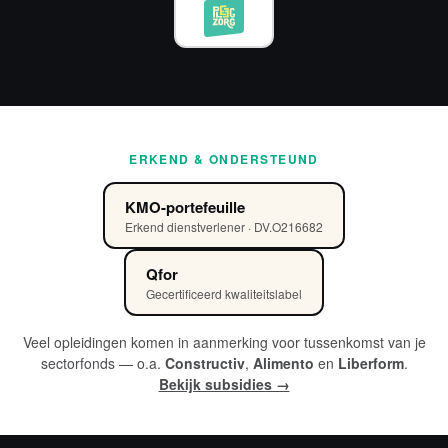
ERKEND & ONDERSTEUND
KMO-portefeuille
Erkend dienstverlener · DV.O216682
Qfor
Gecertificeerd kwaliteitslabel
Veel opleidingen komen in aanmerking voor tussenkomst van je
sectorfonds — o.a.
Constructiv
,
Alimento
en
Liberform
.
Bekijk subsidies →